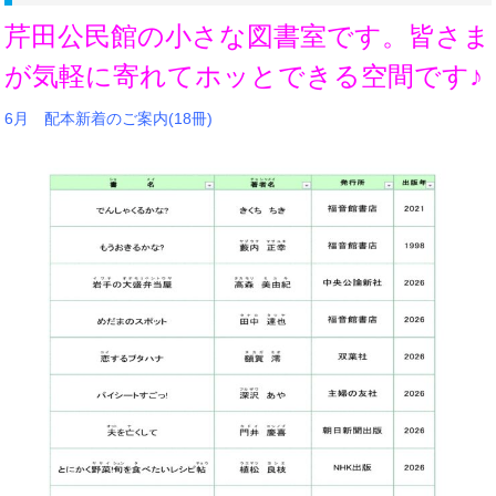
芹田公民館の
小さな図書室です。
皆さま
が気軽に寄れて
ホッとできる空間で
す♪
6月 配本新着のご案内(18冊)