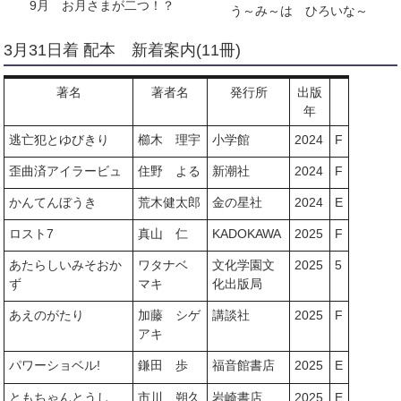
9月 お月さまが二つ！？
う～み～は ひろいな～
3月31日着 配本 新着案内(11冊)
著名
著者名
発行所
出版
年
逃亡犯とゆびきり
櫛木 理宇
小学館
2024
F
歪曲済アイラービュ
住野 よる
新潮社
2024
F
かんてんぼうき
荒木健太郎
金の星社
2024
E
ロスト7
真山 仁
KADOKAWA
2025
F
あたらしいみそおか
ワタナベ
文化学園文
2025
5
ず
マキ
化出版局
あえのがたり
加藤 シゲ
講談社
2025
F
アキ
パワーショベル!
鎌田 歩
福音館書店
2025
E
ともちゃんとうし
市川 朔久
岩崎書店
2025
E