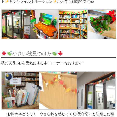
ト
キラキライルミネーション
がとても幻想的ですne
小さい秋見つけた
秋の夜長 ‘‘心を元気にする本‘‘コーナーもあります
お勧め本どうぞ！
小さな秋を感じてくだ
受付窓にも紅葉した葉