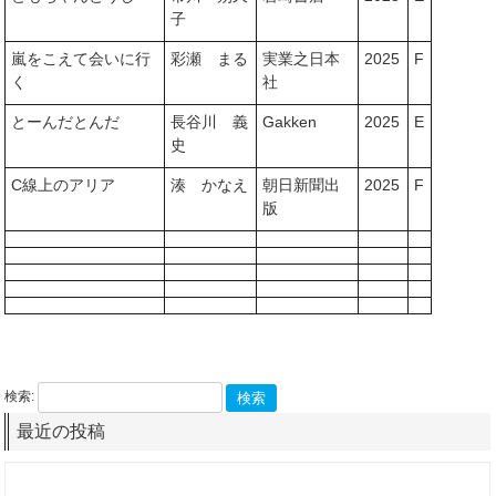
子
嵐をこえて会いに行
彩瀬 まる
実業之日本
2025
F
く
社
とーんだとんだ
長谷川 義
Gakken
2025
E
史
C線上のアリア
湊 かなえ
朝日新聞出
2025
F
版
検索:
最近の投稿