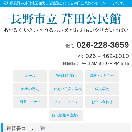
長野県長野市芹田地区住民自治協議会による芹田公民館のホームページです。
あ
かるく
い
きいき
う
るおい
え
がお
お
もいやり がいっぱい
026-228-3659
電話:
026－462-1010
FAX:
開館時間: 平日 AM 8:30 〜 PM 5:15
ホーム
施設利用案内
講座・お知らせ
郷土の歴史
ふれあい子育て学級
成人学校
図書コーナー
フォトニュース
お問い合わせ
個人情報保護方針
図書コーナー