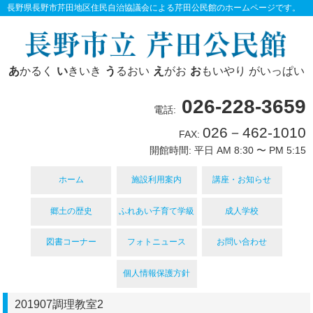
長野県長野市芹田地区住民自治協議会による芹田公民館のホームページです。
あ
かるく
い
きいき
う
るおい
え
がお
お
もいやり がいっぱい
026-228-3659
電話:
026－462-1010
FAX:
開館時間: 平日 AM 8:30 〜 PM 5:15
ホーム
施設利用案内
講座・お知らせ
郷土の歴史
ふれあい子育て学級
成人学校
図書コーナー
フォトニュース
お問い合わせ
個人情報保護方針
201907調理教室2