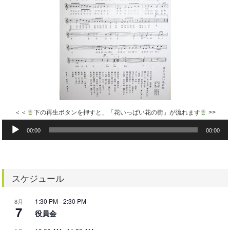
＜＜
下の再生ボタンを押すと、「花いっぱい花の街」が流れます
>>
音
00:00
00:00
声
プ
レ
ー
ヤ
スケジュール
ー
1:30 PM
-
2:30 PM
8月
7
役員会