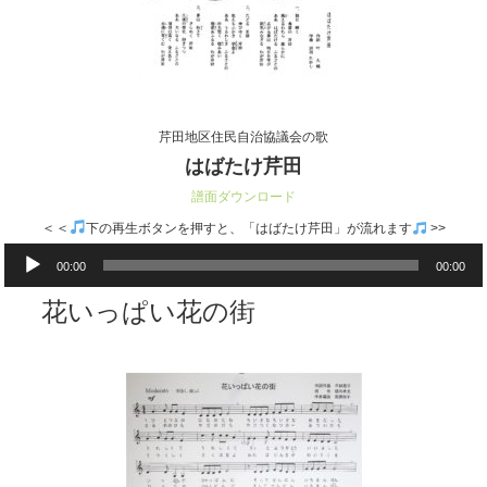
芹田地区住民自治協議会の歌
はばたけ芹田
譜面ダウンロード
＜＜
下の再生ボタンを押すと、「はばたけ芹田」が流れます
>>
音
00:00
00:00
声
プ
花いっぱい花の街
レ
ー
ヤ
ー