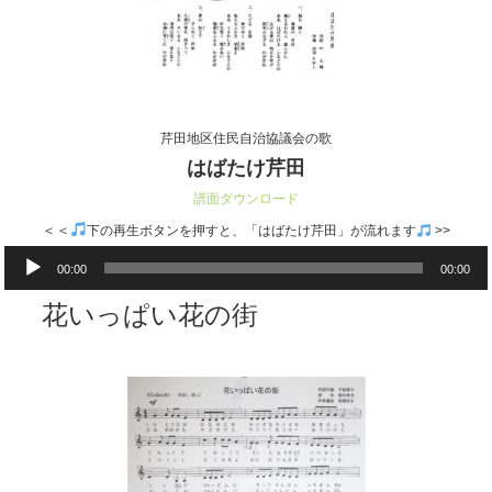
芹田地区住民自治協議会の歌
はばたけ芹田
譜面ダウンロード
＜＜
下の再生ボタンを押すと、「はばたけ芹田」が流れます
>>
音
00:00
00:00
声
プ
花いっぱい花の街
レ
ー
ヤ
ー