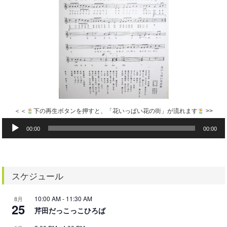
＜＜
下の再生ボタンを押すと、「花いっぱい花の街」が流れます
>>
音
00:00
00:00
声
プ
レ
ー
ヤ
スケジュール
ー
10:00 AM
-
11:30 AM
8月
25
芹田だっこっこひろば