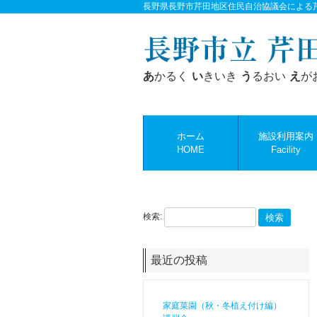
長野県長野市芹田地区住民自治協議会による
あ
かるく
い
きいき
う
るおい
え
が
ホーム
施設利用案内
HOME
Facility
検索:
最近の投稿
家庭菜園（秋・冬植え付け編）