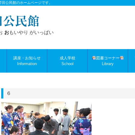
芹田公民館のホームページです。
お
お
もいやり がいっぱい
講座・お知らせ
成人学校
図書コーナー
Information
School
Library
６