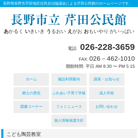
長野県長野市芹田地区住民自治協議会による芹田公民館のホームページです。
あ
かるく
い
きいき
う
るおい
え
がお
お
もいやり がいっぱい
026-228-3659
電話:
026－462-1010
FAX:
開館時間: 平日 AM 8:30 〜 PM 5:15
ホーム
施設利用案内
講座・お知らせ
郷土の歴史
ふれあい子育て学級
成人学校
図書コーナー
フォトニュース
お問い合わせ
個人情報保護方針
こども陶芸教室