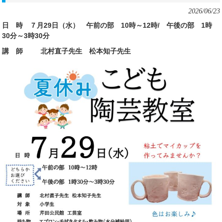
2026/06/23
日 時
７
月
29
日（水）
午前の部
10
時～
12
時/
午後の部
1
時
30
分～
3
時
30
分
講 師
北村直子
先生
松本知子
先生