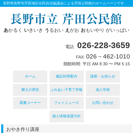
長野県長野市芹田地区住民自治協議会による芹田公民館のホームページです。
あ
かるく
い
きいき
う
るおい
え
がお
お
もいやり がいっぱい
026-228-3659
電話:
026－462-1010
FAX:
開館時間: 平日 AM 8:30 〜 PM 5:15
ホーム
施設利用案内
講座・お知らせ
郷土の歴史
ふれあい子育て学級
成人学校
図書コーナー
フォトニュース
お問い合わせ
個人情報保護方針
おやき作り講座