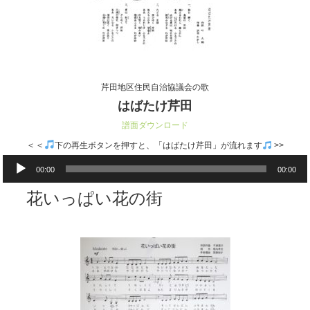
芹田地区住民自治協議会の歌
はばたけ芹田
譜面ダウンロード
＜＜
下の再生ボタンを押すと、「はばたけ芹田」が流れます
>>
音
00:00
00:00
声
プ
花いっぱい花の街
レ
ー
ヤ
ー