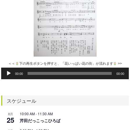
＜＜
下の再生ボタンを押すと、「花いっぱい花の街」が流れます
>>
音
00:00
00:00
声
プ
レ
ー
ヤ
スケジュール
ー
10:00 AM
-
11:30 AM
8月
25
芹田だっこっこひろば