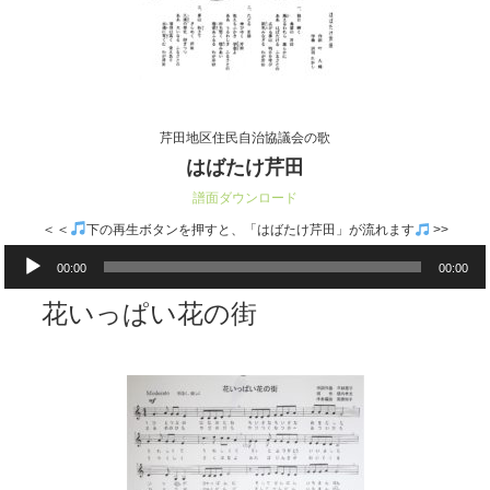
芹田地区住民自治協議会の歌
はばたけ芹田
譜面ダウンロード
＜＜
下の再生ボタンを押すと、「はばたけ芹田」が流れます
>>
音
00:00
00:00
声
プ
花いっぱい花の街
レ
ー
ヤ
ー