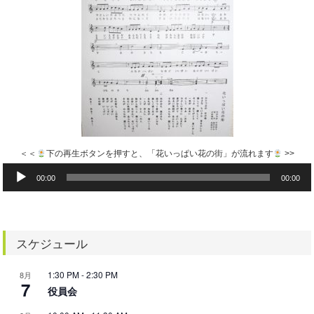
＜＜
下の再生ボタンを押すと、「花いっぱい花の街」が流れます
>>
音
00:00
00:00
声
プ
レ
ー
ヤ
スケジュール
ー
1:30 PM
-
2:30 PM
8月
7
役員会